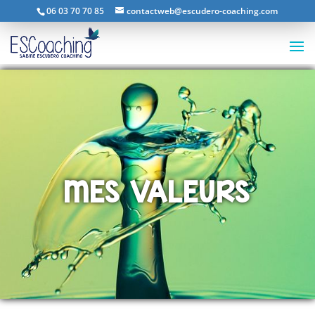
06 03 70 70 85
contactweb@escudero-coaching.com
MES VALEURS