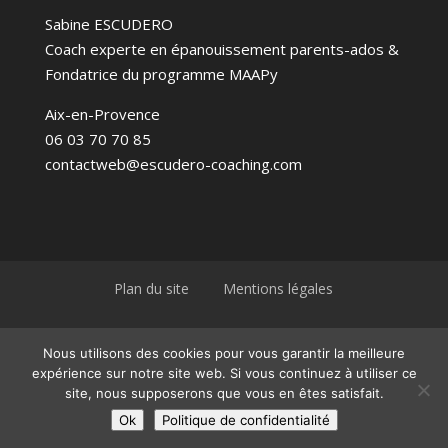
Sabine ESCUDERO
Coach experte en épanouissement parents-ados &
Fondatrice du programme MAAPy
Aix-en-Provence
06 03 70 70 85
contactweb@escudero-coaching.com
Plan du site
Mentions légales
Politique de confidentialité
Nous utilisons des cookies pour vous garantir la meilleure
expérience sur notre site web. Si vous continuez à utiliser ce
site, nous supposerons que vous en êtes satisfait.
© 2026 ESCoaching ~ Sabine Escudero Coaching ~ Site réalisé
Ok
Politique de confidentialité
avec joie par
Rémi Renouleau