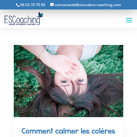
06 03 70 70 85
contactweb@escudero-coaching.com
Comment calmer les colères