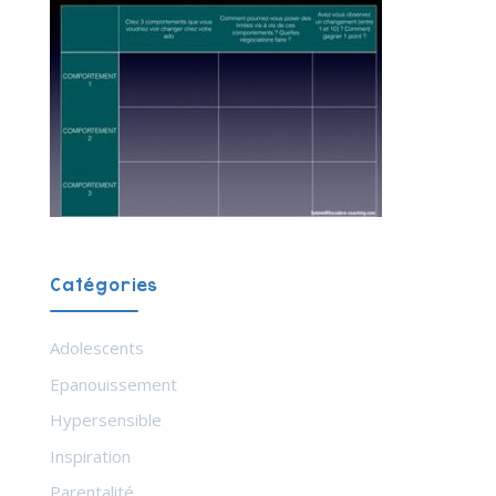
Catégories
Adolescents
Epanouissement
Hypersensible
Inspiration
Parentalité