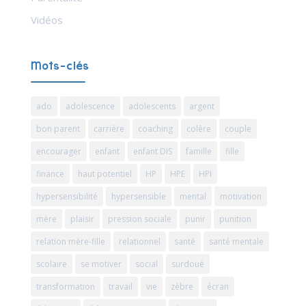
Vidéos
Mots-clés
ado
adolescence
adolescents
argent
bon parent
carrière
coaching
colère
couple
encourager
enfant
enfant DIS
famille
fille
finance
haut potentiel
HP
HPE
HPI
hypersensibilité
hypersensible
mental
motivation
mère
plaisir
pression sociale
punir
punition
relation mère-fille
relationnel
santé
santé mentale
scolaire
se motiver
social
surdoué
transformation
travail
vie
zèbre
écran